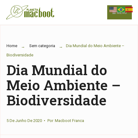
for:
Skip
to
MENU
content
Home
Sem categoria
Dia Mundial do Meio Ambiente –
Biodiversidade
Dia Mundial do
Meio Ambiente –
Biodiversidade
5 De Junho De 2020
•
Por
Macboot Franca