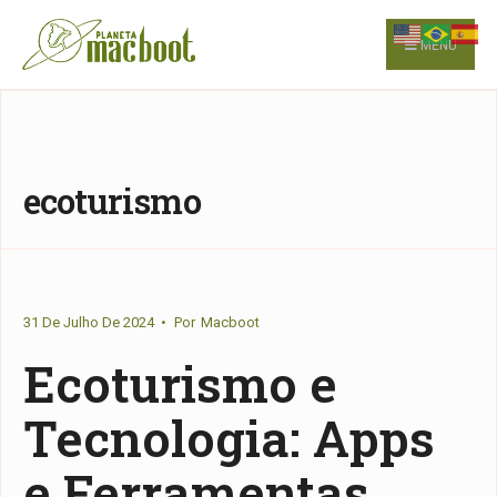
for:
Skip
to
MENU
content
ecoturismo
31 De Julho De 2024
•
Por
Macboot
Ecoturismo e
Tecnologia: Apps
e Ferramentas