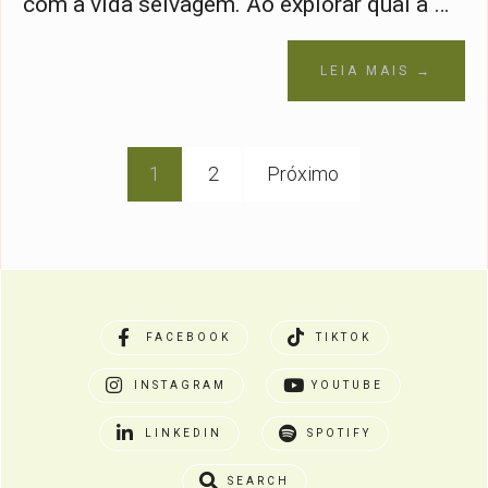
com a vida selvagem. Ao explorar qual a …
LEIA MAIS →
Navegação
1
2
Próximo
por
posts
FACEBOOK
TIKTOK
INSTAGRAM
YOUTUBE
LINKEDIN
SPOTIFY
SEARCH