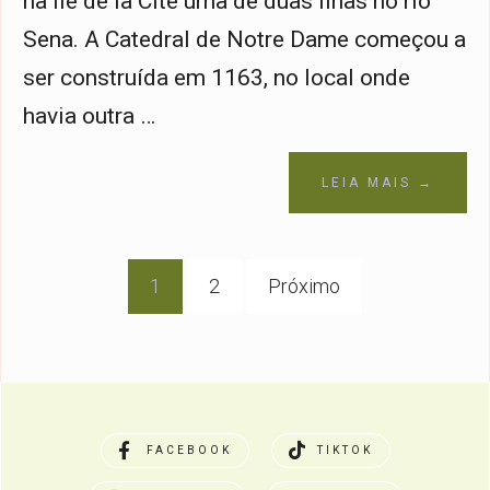
na Île de la Cité uma de duas ilhas no rio
Sena. A Catedral de Notre Dame começou a
ser construída em 1163, no local onde
havia outra …
LEIA MAIS →
Navegação
1
2
Próximo
por
posts
FACEBOOK
TIKTOK