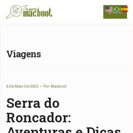
for:
Skip
to
MENU
content
Viagens
6 De Maio De 2025
•
Por
Macboot
Serra do
Roncador:
Aventuras e Dicas