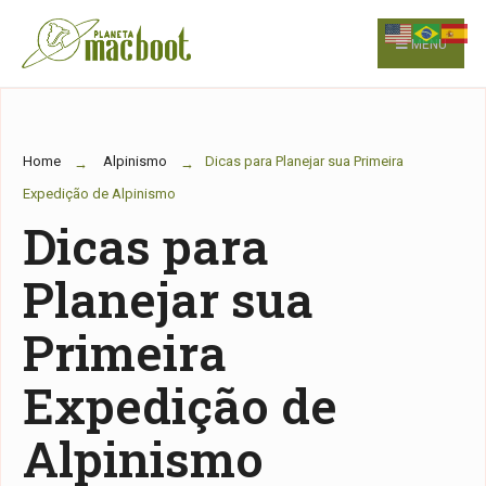
for:
Skip
to
MENU
content
Home
Alpinismo
Dicas para Planejar sua Primeira
Expedição de Alpinismo
Dicas para
Planejar sua
Primeira
Expedição de
Alpinismo