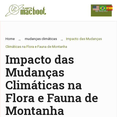
for:
Skip
to
MENU
content
Home
mudanças climáticas
Impacto das Mudanças
Climáticas na Flora e Fauna de Montanha
Impacto das
Mudanças
Climáticas na
Flora e Fauna de
Montanha