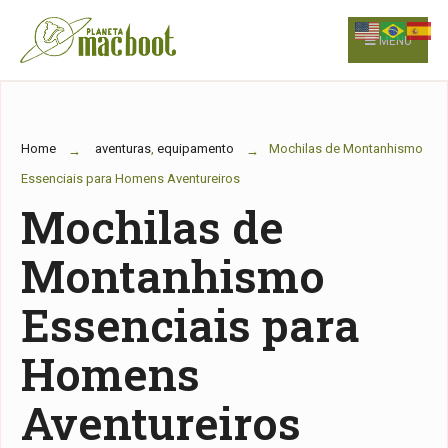
for:
Skip
to
MENU
content
Home
aventuras
,
equipamento
Mochilas de Montanhismo
Essenciais para Homens Aventureiros
Mochilas de
Montanhismo
Essenciais para
Homens
Aventureiros