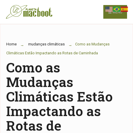
for:
Skip
to
MENU
content
Home
mudanças climáticas
Como as Mudanças
Climáticas Estão Impactando as Rotas de Caminhada
Como as
Mudanças
Climáticas Estão
Impactando as
Rotas de