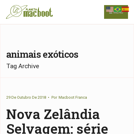
for:
Skip
to
MENU
content
animais exóticos
Tag Archive
29 De Outubro De 2018
•
Por
Macboot Franca
Nova Zelândia
Selvagem: série