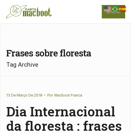
for:
Skip
to
MENU
content
Frases sobre floresta
Tag Archive
13 De Março De 2018
•
Por
Macboot Franca
Dia Internacional
da floresta : frases