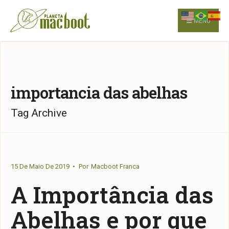
for:
Skip
to
MENU
content
importancia das abelhas
Tag Archive
15 De Maio De 2019
•
Por
Macboot Franca
A Importância das
Abelhas e por que