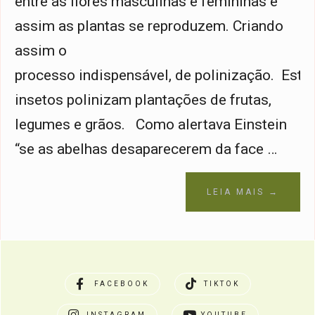
entre as flores masculinas e femininas e
assim as plantas se reproduzem. Criando
assim o
processo indispensável, de polinização. Este
insetos polinizam plantações de frutas,
legumes e grãos. Como alertava Einstein
“se as abelhas desaparecerem da face …
LEIA MAIS →
FACEBOOK
TIKTOK
INSTAGRAM
YOUTUBE