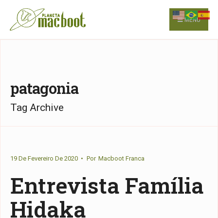
for:
Skip
to
MENU
content
patagonia
Tag Archive
19 De Fevereiro De 2020
•
Por
Macboot Franca
Entrevista Família
Hidaka