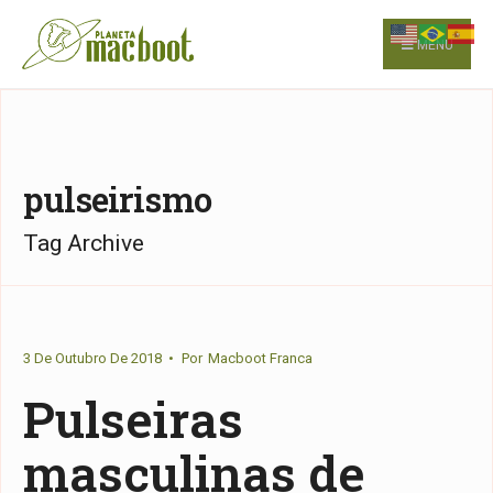
for:
Skip
to
MENU
content
pulseirismo
Tag Archive
3 De Outubro De 2018
•
Por
Macboot Franca
Pulseiras
masculinas de