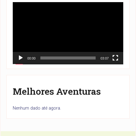
Tocador
de
vídeo
00:00
03:07
Melhores Aventuras
Nenhum dado até agora.