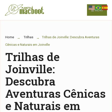
for:
Skip
to
MENU
content
Home
Trilhas
Trilhas de Joinville: Descubra Aventuras
Cênicas e Naturais em Joinville
Trilhas de
Joinville:
Descubra
Aventuras Cênicas
e Naturais em