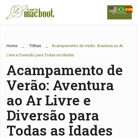
for:
Skip
to
MENU
content
Home
Trilhas
Acampamento de Verão: Aventura ao Ar
Livre e Diversão para Todas as Idades
Acampamento de
Verão: Aventura
ao Ar Livre e
Diversão para
Todas as Idades