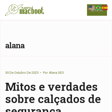
for:
Skip
to
MENU
content
alana
30 De Outubro De 2025
•
Por
Alana SEO
Mitos e verdades
sobre calçados de
segurança