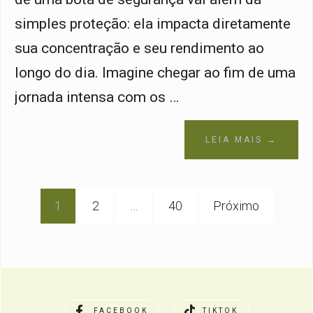
simples proteção: ela impacta diretamente
sua concentração e seu rendimento ao
longo do dia. Imagine chegar ao fim de uma
jornada intensa com os …
LEIA MAIS →
Navegação
1
2
…
40
Próximo
por
posts
FACEBOOK
TIKTOK