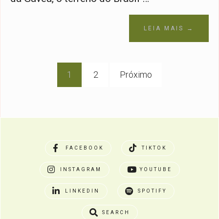
LEIA MAIS →
Navegação
1
2
Próximo
por
posts
FACEBOOK
TIKTOK
INSTAGRAM
YOUTUBE
LINKEDIN
SPOTIFY
SEARCH