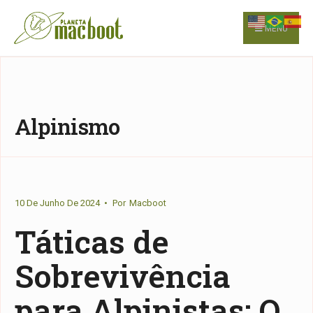
for:
Skip
to
MENU
content
Alpinismo
10 De Junho De 2024
•
Por
Macboot
Táticas de
Sobrevivência
para Alpinistas: O