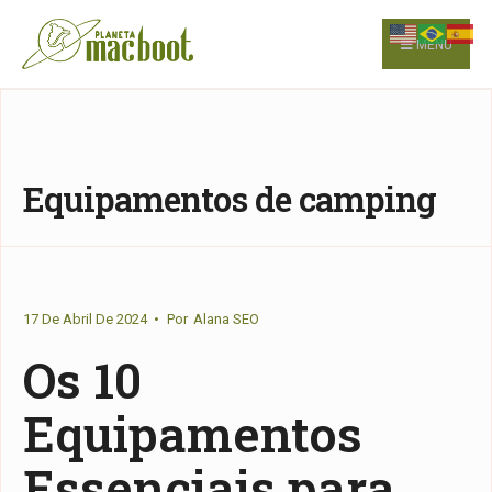
for:
Skip
to
MENU
content
Equipamentos de camping
17 De Abril De 2024
•
Por
Alana SEO
Os 10
Equipamentos
Essenciais para