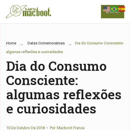
for:
Skip
to
MENU
content
Home
Datas Comemorativas
Dia do Consumo Consciente:
algumas reflexões e curiosidades
Dia do Consumo
Consciente:
algumas reflexões
e curiosidades
10 De Outubro De 2018
•
Por
Macboot Franca