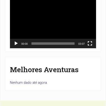
Tocador
de
vídeo
00:00
03:07
Melhores Aventuras
Nenhum dado até agora.