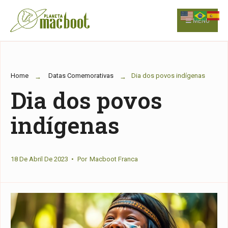
for:
Skip
to
MENU
content
Home
Datas Comemorativas
Dia dos povos indígenas
Dia dos povos
indígenas
18 De Abril De 2023
•
Por
Macboot Franca