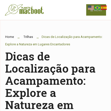
for:
Skip
to
MENU
content
Home
Trilhas
Dicas de Localização para Acampamento:
Explore a Natureza em Lugares Encantadores
Dicas de
Localização para
Acampamento:
Explore a
Natureza em