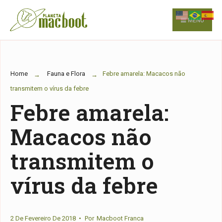
for:
Skip
to
MENU
content
Home
Fauna e Flora
Febre amarela: Macacos não
transmitem o vírus da febre
Febre amarela:
Macacos não
transmitem o
vírus da febre
2 De Fevereiro De 2018
•
Por
Macboot Franca