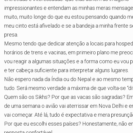
impressionantes e entendam as minhas meras mensagen
muito, muito longe do que eu estou pensando quando me
meu cinto está afivelado e se a bandeja a minha frente
presa.
Mesmo tendo que dedicar atenção a locais para hospe
horários de trens e vacinas, em primeiro plano me pre
vou reagir a algumas situações e a forma como eu vou 
e ter cabeça suficiente para interpretar alguns lugares.
Não espero nada da Índia ou do Nepal e ao mesmo tem
tudo. Será mesmo verdade a máxima de que volta-se “dif
Quem são os Sikhs? Por que as vacas são sagradas? E
de uma semana o avião vai aterrissar em Nova Delhi e 
vai começar. Até lá, tudo é expectativa e mera presunçã
Por que eu escolhi esses países? Honestamente, não e
resposta confortável.