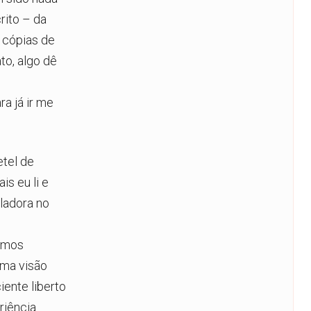
rito – da
, cópias de
to, algo dê
a já ir me
etel de
s eu li e
ladora no
somos
uma visão
iente liberto
riência