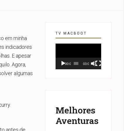
TV MACBOOT
ico em minha
es indicadores
Tocador
de
has. E apesar
vídeo
uilo. Agora,
00:00
03:07
solver algumas
urry.
Melhores
Aventuras
to antes de