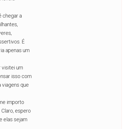
é chegar a
lhantes,
veres,
sertivos. É
ria apenas um
visitei um
ensar isso com
a viagens que
 me importo
 Claro, espero
e elas sejam