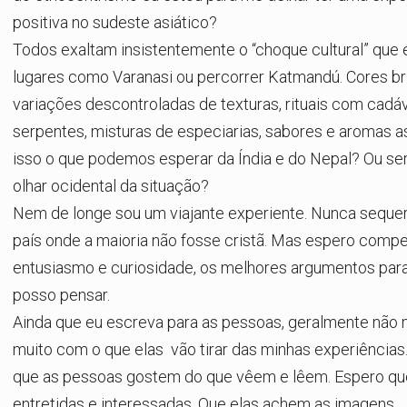
positiva no sudeste asiático?
Todos exaltam insistentemente o “choque cultural” que 
lugares como Varanasi ou percorrer Katmandú. Cores bri
variações descontroladas de texturas, rituais com cadá
serpentes, misturas de especiarias, sabores e aromas as
isso o que podemos esperar da Índia e do Nepal? Ou se
olhar ocidental da situação?
Nem de longe sou um viajante experiente. Nunca sequer 
país onde a maioria não fosse cristã. Mas espero comp
entusiasmo e curiosidade, os melhores argumentos par
posso pensar.
Ainda que eu escreva para as pessoas, geralmente não
muito com o que elas vão tirar das minhas experiências.
que as pessoas gostem do que vêem e lêem. Espero qu
entretidas e interessadas. Que elas achem as imagens