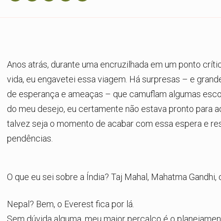
Anos atrás, durante uma encruzilhada em um ponto crít
vida, eu engavetei essa viagem. Há surpresas – e grand
de esperança e ameaças – que camuflam algumas escol
do meu desejo, eu certamente não estava pronto para aq
talvez seja o momento de acabar com essa espera e re
pendências.
O que eu sei sobre a Índia? Taj Mahal, Mahatma Gandhi, c
Nepal? Bem, o Everest fica por lá.
Sem dúvida alguma, meu maior percalço é o planejamen