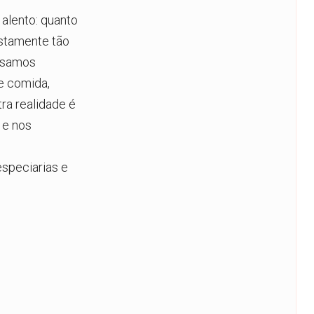
 alento: quanto
stamente tão
ossamos
e comida,
ra realidade é
 e nos
especiarias e