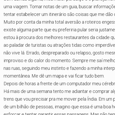
uma viagem. Tomar notas de um guia, buscar informaçõ
tentar estabelecer um itinerário são coisas que me dão c
Muito por conta da minha total aversão a roteiros enges
existe alguma parte que eu preferiria pular seria justam
estou à procura dos melhores restaurantes da cidade qu
ao paladar de turistas ou atrações tidas como imperdív
não vive lá. Errado, despreparado ou relapso, gosto me
improviso e do calor do momento. Sempre me saí melh
nas ruas, seguindo meu instinto e fazendo a minha inter
momentânea. Me dê um mapa e vai ficar tudo bem.
Depois de horas a frente de um computador meu cérebr
Há mais de uma semana tento me adiantar e comprar alg
trens que vou precisar pra me mover pela Índia. Em um
de um bilhão de pessoas, imagino que essa é uma boa h
esforçar e tentar garantir essas passagens. Mas não te