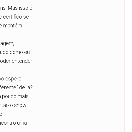
s. Mas isso é
 certifico se
 se mantém
dagem,
ocupo como eu
poder entender
po espero
erente” de lá?
m pouco mais
então o show
o.
ncontro uma