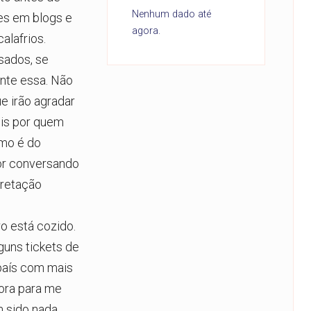
Nenhum dado até
es em blogs e
agora.
alafrios.
sados, se
ente essa. Não
e irão agradar
eis por quem
smo é do
or conversando
pretação
o está cozido.
uns tickets de
 país com mais
ora para me
m sido nada