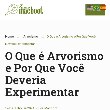
for:
Skip
to
MENU
content
Home
Arvorismo
O Que é Arvorismo e Por Que Você
Deveria Experimentar
O Que é Arvorismo
e Por Que Você
Deveria
Experimentar
14 De Julho De 2024
•
Por
Macboot