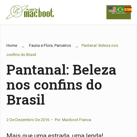
for:
Skip
to
MENU
content
Home
Fauna e Flora
,
Parceiros
Pantanal: Beleza nos
confins do Brasil
Pantanal: Beleza
nos confins do
Brasil
2 De Dezembro De 2016
•
Por
Macboot Franca
Mais que uma estrada, uma lenda!