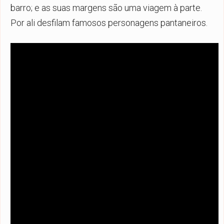
barro; e as suas margens são uma viagem à parte.
Por ali desfilam famosos personagens pantaneiros.