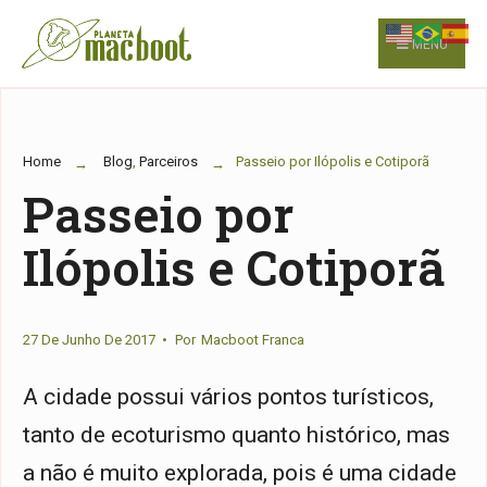
for:
Skip
to
MENU
content
Home
Blog
,
Parceiros
Passeio por Ilópolis e Cotiporã
Passeio por
Ilópolis e Cotiporã
27 De Junho De 2017
•
Por
Macboot Franca
A cidade possui vários pontos turísticos,
tanto de ecoturismo quanto histórico, mas
a não é muito explorada, pois é uma cidade