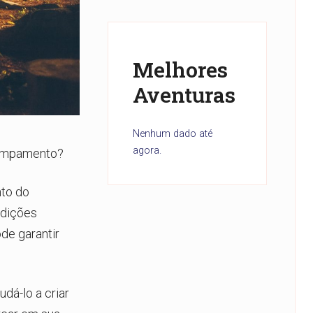
Melhores
Aventuras
Nenhum dado até
agora.
campamento?
nto do
ondições
ode garantir
dá-lo a criar