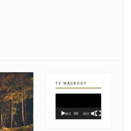
TV MACBOOT
Tocador
de
vídeo
00:00
03:07