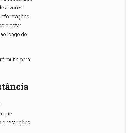
de árvores
s informações
s e estar
 ao longo do
rá muito para
stância
u
ha que
a e restrições