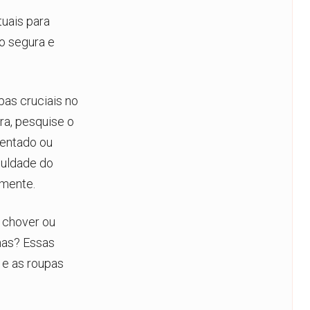
tuais para
o segura e
pas cruciais no
ra, pesquise o
dentado ou
culdade do
lmente.
i chover ou
mas? Essas
e as roupas