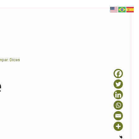
mpar: Dicas
e