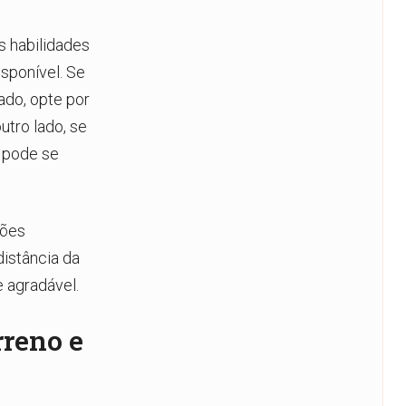
s habilidades
sponível. Se
ado, opte por
utro lado, se
 pode se
ções
distância da
e agradável.
rreno e