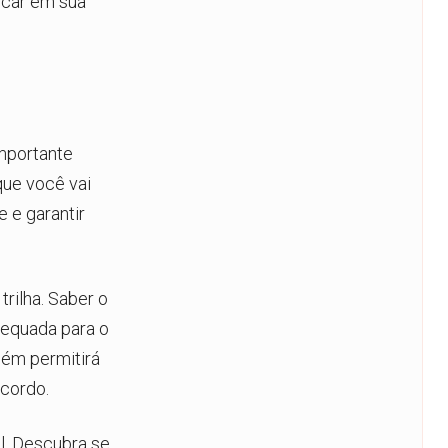
rcar em sua
mportante
que você vai
 e garantir
trilha. Saber o
adequada para o
bém permitirá
acordo.
l. Descubra se