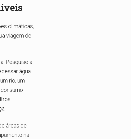
íveis
es climáticas,
sua viagem de
a. Pesquise a
 acessar água
 um rio, um
u consumo
ltros
ça.
 de áreas de
mpamento na