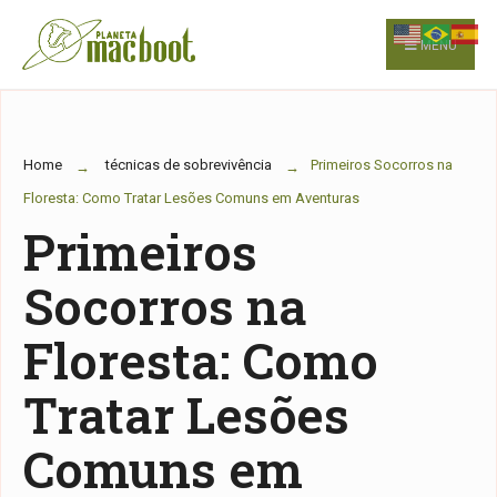
for:
Skip
to
MENU
content
Home
técnicas de sobrevivência
Primeiros Socorros na
Floresta: Como Tratar Lesões Comuns em Aventuras
Primeiros
Socorros na
Floresta: Como
Tratar Lesões
Comuns em