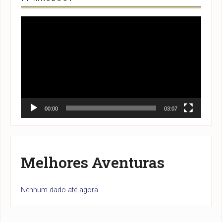
Tocador
de
vídeo
00:00
03:07
Melhores Aventuras
Nenhum dado até agora.