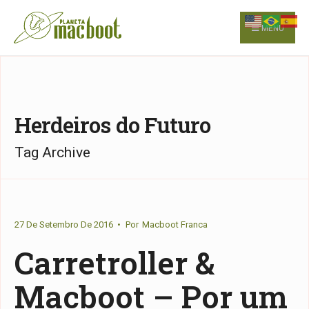
for:
Skip
to
MENU
content
Herdeiros do Futuro
Tag Archive
27 De Setembro De 2016
•
Por
Macboot Franca
Carretroller &
Macboot – Por um