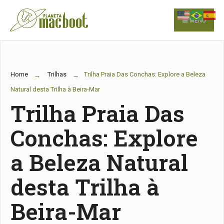
for:
Skip
to
MENU
content
Home
Trilhas
Trilha Praia Das Conchas: Explore a Beleza
Natural desta Trilha à Beira-Mar
Trilha Praia Das
Conchas: Explore
a Beleza Natural
desta Trilha à
Beira-Mar