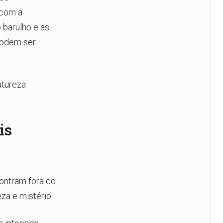
 com a
 barulho e as
 podem ser
atureza
is
ontram fora do
za e mistério.