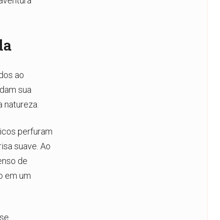
aventura
da
dos ao
rdam sua
 natureza.
icos perfuram
risa suave. Ao
enso de
do em um
 se