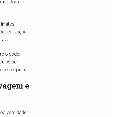
mais forte e
limites,
 de realização
rável.
re o poder
áculos de
 seu espírito.
lvagem e
iodiversidade