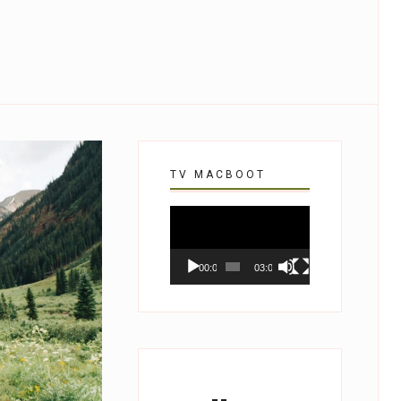
TV MACBOOT
Tocador
de
vídeo
00:00
03:07