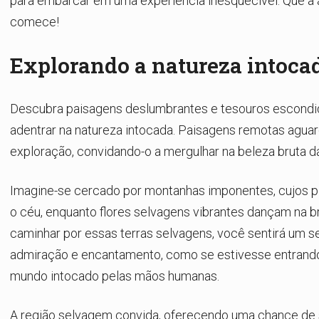
para embarcar em uma experiência inesquecível. Que a 
comece!
Explorando a natureza intoca
Descubra paisagens deslumbrantes e tesouros escondi
adentrar na natureza intocada. Paisagens remotas agua
exploração, convidando-o a mergulhar na beleza bruta da
Imagine-se cercado por montanhas imponentes, cujos p
o céu, enquanto flores selvagens vibrantes dançam na b
caminhar por essas terras selvagens, você sentirá um s
admiração e encantamento, como se estivesse entran
mundo intocado pelas mãos humanas.
A região selvagem convida, oferecendo uma chance de