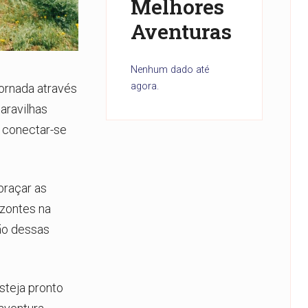
Melhores
Aventuras
Nenhum dado até
agora.
ornada através
aravilhas
e conectar-se
braçar as
izontes na
ão dessas
steja pronto