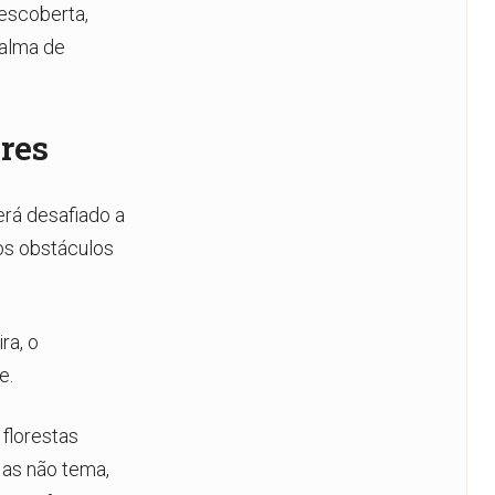
escoberta,
 alma de
res
erá desafiado a
os obstáculos
ra, o
e.
florestas
Mas não tema,