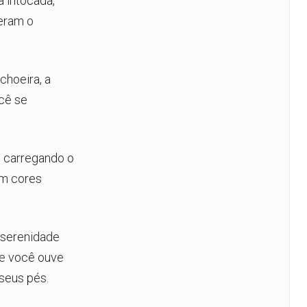
 intocada,
eram o
choeira, a
cê se
, carregando o
em cores
a serenidade
ue você ouve
 seus pés.