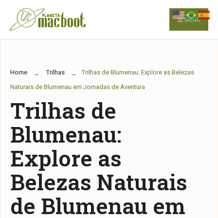
for:
Skip
to
MENU
content
Home
Trilhas
Trilhas de Blumenau: Explore as Belezas
Naturais de Blumenau em Jornadas de Aventura
Trilhas de
Blumenau:
Explore as
Belezas Naturais
de Blumenau em