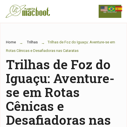
for:
Skip
to
MENU
content
Home
Trilhas
Trilhas de Foz do Iguaçu: Aventure-se em
Rotas Cênicas e Desafiadoras nas Cataratas
Trilhas de Foz do
Iguaçu: Aventure-
se em Rotas
Cênicas e
Desafiadoras nas