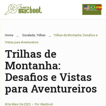
for:
Skip
to
MENU
content
Home
Escalada
,
Trilhas
Trilhas de Montanha: Desafios e
Vistas para Aventureiros
Trilhas de
Montanha:
Desafios e Vistas
para Aventureiros
8 De Maio De 2025
•
Por
Macboot