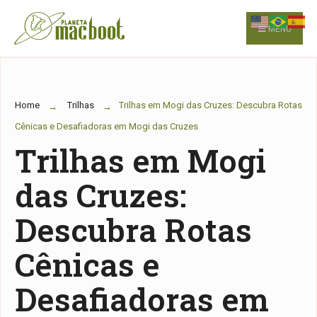
for:
Skip
to
MENU
content
Home
Trilhas
Trilhas em Mogi das Cruzes: Descubra Rotas
Cênicas e Desafiadoras em Mogi das Cruzes
Trilhas em Mogi
das Cruzes:
Descubra Rotas
Cênicas e
Desafiadoras em