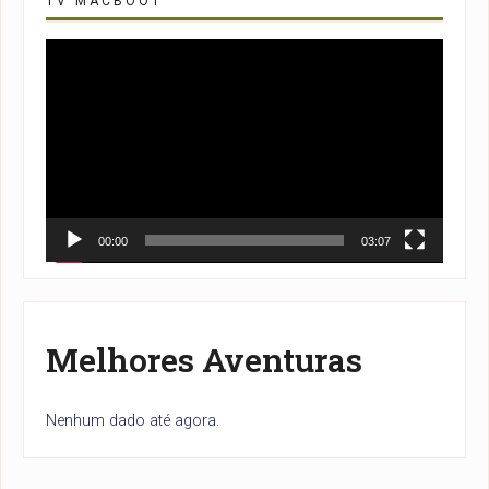
TV MACBOOT
Tocador
de
vídeo
00:00
03:07
Melhores Aventuras
Nenhum dado até agora.