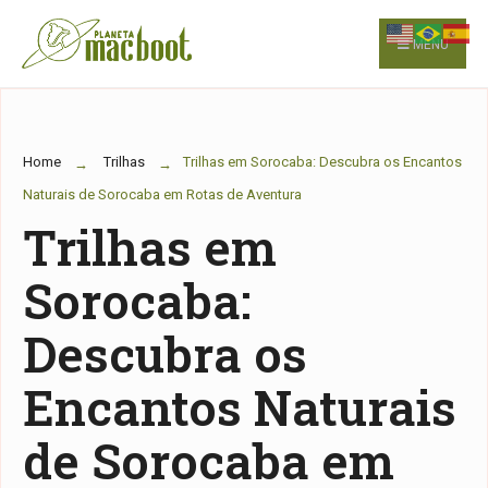
for:
Skip
to
MENU
content
Home
Trilhas
Trilhas em Sorocaba: Descubra os Encantos
Naturais de Sorocaba em Rotas de Aventura
Trilhas em
Sorocaba:
Descubra os
Encantos Naturais
de Sorocaba em