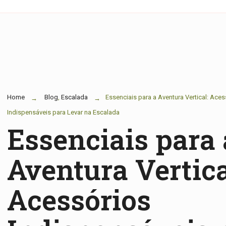
Home
Blog
,
Escalada
Essenciais para a Aventura Vertical: Aces
Indispensáveis para Levar na Escalada
Essenciais para 
Aventura Vertica
Acessórios