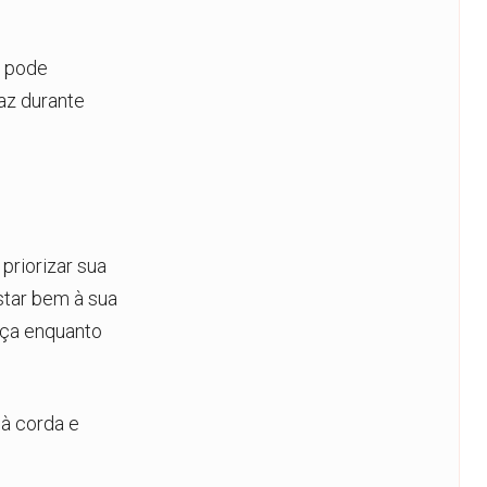
ê pode
caz durante
priorizar sua
star bem à sua
nça enquanto
à corda e