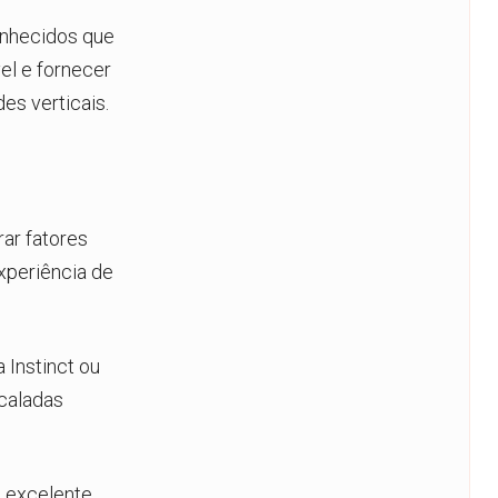
onhecidos que
el e fornecer
es verticais.
rar fatores
xperiência de
 Instinct ou
caladas
e excelente