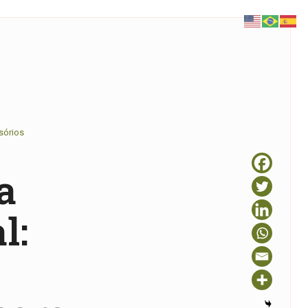
sórios
a
l: