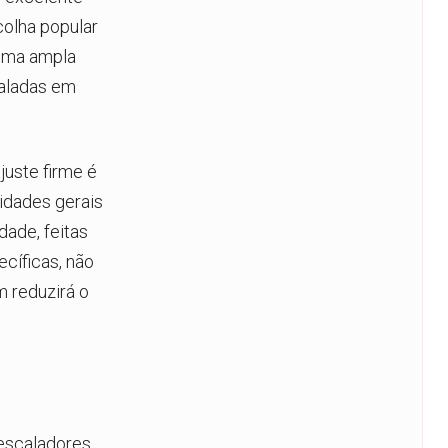
olha popular
uma ampla
aladas em
juste firme é
lidades gerais
dade, feitas
cíficas, não
 reduzirá o
escaladores,