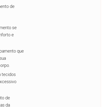
mento de
amento se
nforto e
ipamento que
 sua
corpo.
 tecidos
excessivo
ito de
ias da