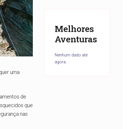
Melhores
Aventuras
Nenhum dado até
agora.
equer uma
pamentos de
esquecidos que
egurança nas