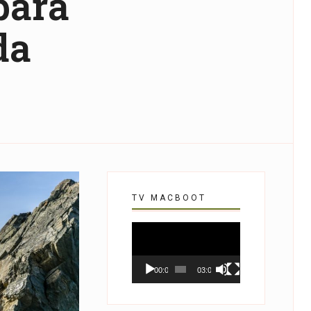
para
da
TV MACBOOT
Tocador
de
vídeo
00:00
03:07