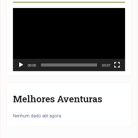
Tocador
de
vídeo
00:00
03:07
Melhores Aventuras
Nenhum dado até agora.