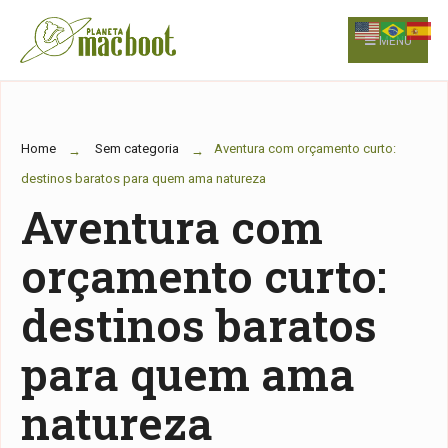
for:
Skip
to
MENU
content
Home
Sem categoria
Aventura com orçamento curto:
destinos baratos para quem ama natureza
Aventura com
orçamento curto:
destinos baratos
para quem ama
natureza