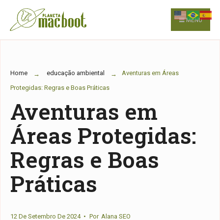
for:
Skip
to
MENU
content
Home
educação ambiental
Aventuras em Áreas
Protegidas: Regras e Boas Práticas
Aventuras em
Áreas Protegidas:
Regras e Boas
Práticas
12 De Setembro De 2024
•
Por
Alana SEO