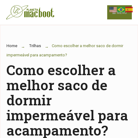
for:
Skip
to
MENU
content
Home
Trilhas
Como escolher a melhor saco de dormir
impermeável para acampamento?
Como escolher a
melhor saco de
dormir
impermeável para
acampamento?