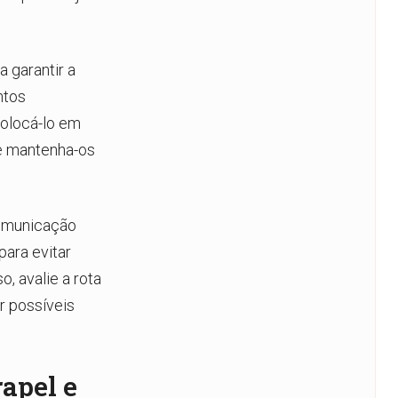
 garantir a
ntos
colocá-lo em
 e mantenha-os
comunicação
ara evitar
, avalie a rota
r possíveis
rapel e