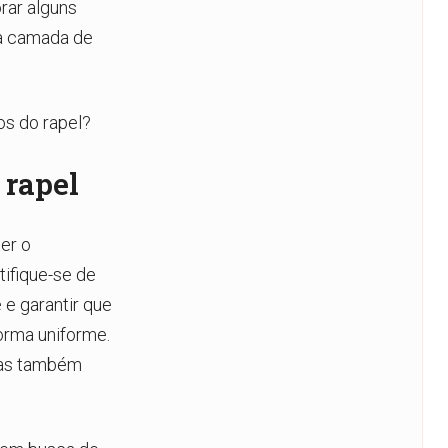
rar alguns
a camada de
os do rapel?
 rapel
er o
tifique-se de
 e garantir que
forma uniforme.
mas também