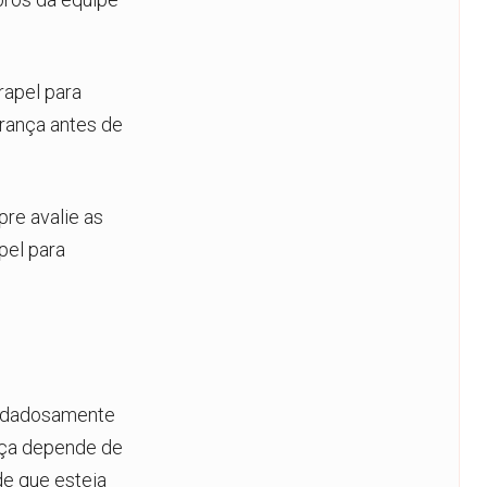
rapel para
rança antes de
re avalie as
pel para
cuidadosamente
nça depende de
de que esteja