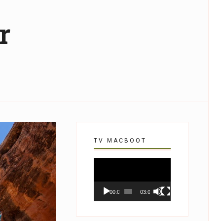
r
TV MACBOOT
Tocador
de
vídeo
00:00
03:07