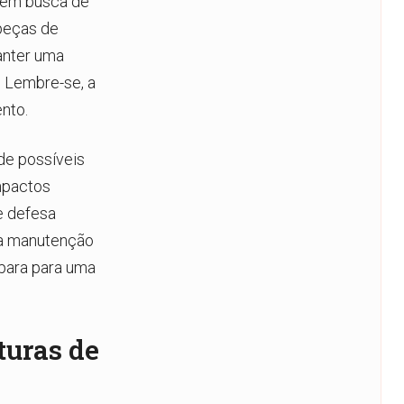
s em busca de
peças de
anter uma
. Lembre-se, a
nto.
de possíveis
mpactos
e defesa
r a manutenção
para para uma
turas de