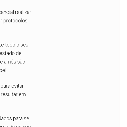
ncial realizar
r protocolos
e todo o seu
 estado de
e arnês são
pel.
para evitar
resultar em
dados para se
ros da equipe