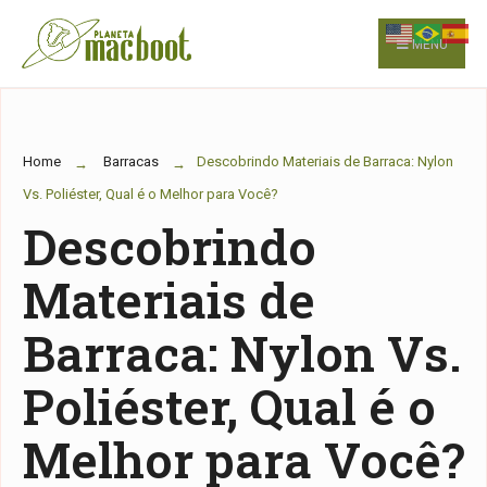
for:
Skip
to
MENU
content
Home
Barracas
Descobrindo Materiais de Barraca: Nylon
Vs. Poliéster, Qual é o Melhor para Você?
Descobrindo
Materiais de
Barraca: Nylon Vs.
Poliéster, Qual é o
Melhor para Você?