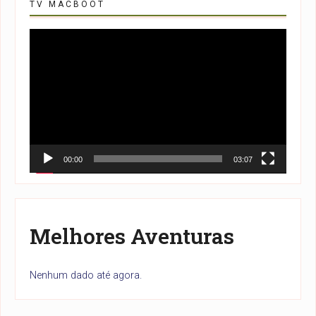
TV MACBOOT
Tocador
de
vídeo
00:00
03:07
Melhores Aventuras
Nenhum dado até agora.