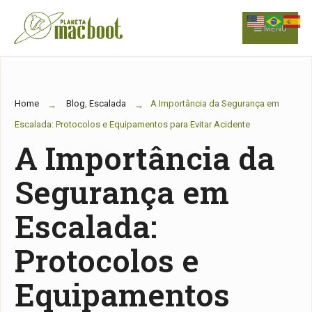
for:
Skip
to
MENU
content
Home
Blog
,
Escalada
A Importância da Segurança em
Escalada: Protocolos e Equipamentos para Evitar Acidente
A Importância da
Segurança em
Escalada:
Protocolos e
Equipamentos