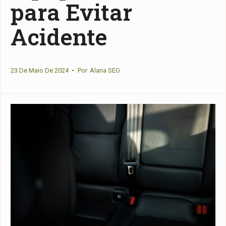
para Evitar
Acidente
23 De Maio De 2024
•
Por
Alana SEO