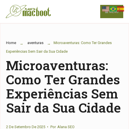
for:
Skip
to
MENU
content
Home
aventuras
Microaventuras: Como Ter Grandes
Experiências Sem Sair da Sua Cidade
Microaventuras:
Como Ter Grandes
Experiências Sem
Sair da Sua Cidade
2 De Setembro De 2025
•
Por
Alana SEO