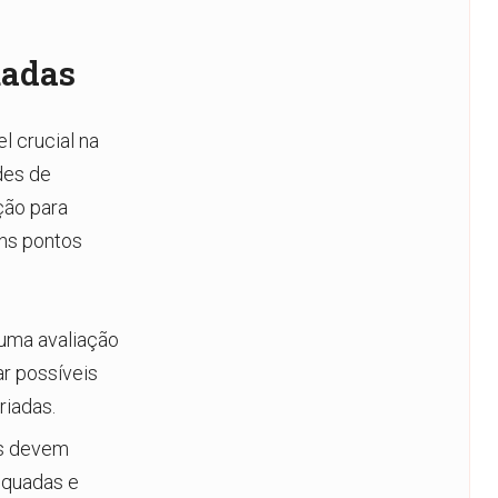
uadas
 crucial na
des de
ção para
uns pontos
 uma avaliação
ar possíveis
riadas.
es devem
equadas e