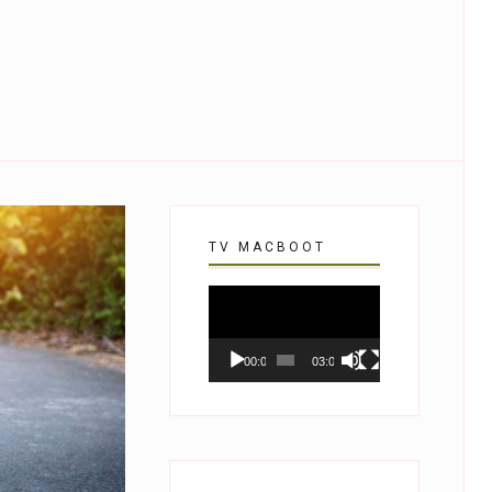
TV MACBOOT
Tocador
de
vídeo
00:00
03:07