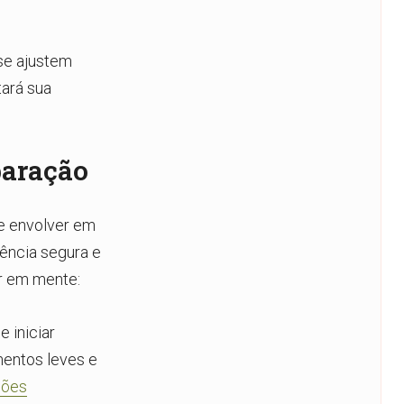
se ajustem
tará sua
paração
se envolver em
iência segura e
er em mente:
e iniciar
mentos leves e
sões