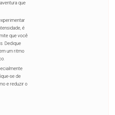
 aventura que
 experimentar
ntensidade, é
rmite que você
es. Dedique
 em um ritmo
co.
specialmente
fique-se de
o e reduzir o