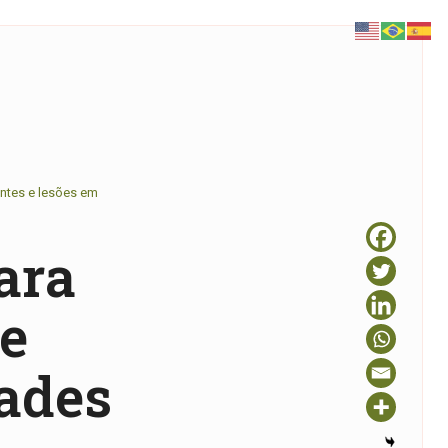
entes e lesões em
ara
 e
dades