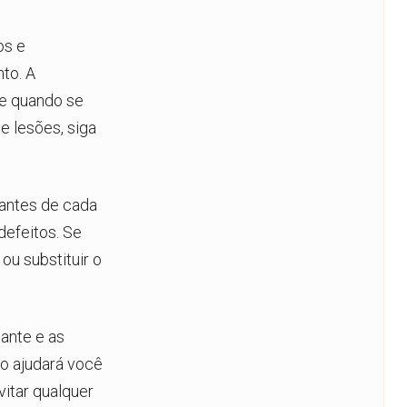
os e
to. A
e quando se
e lesões, siga
antes de cada
defeitos. Se
ou substituir o
cante e as
so ajudará você
vitar qualquer