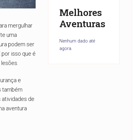
Melhores
Aventuras
ara mergulhar
nte uma
Nenhum dado até
tura podem ser
agora.
por isso que é
 lesões.
gurança e
as também
 atividades de
ma aventura