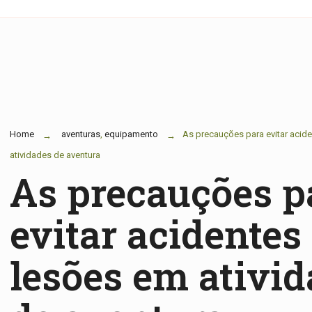
Home
aventuras
,
equipamento
As precauções para evitar acid
atividades de aventura
As precauções p
evitar acidentes
lesões em ativi