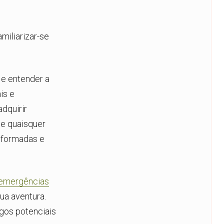
miliarizar-se
 e entender a
is e
dquirir
 e quaisquer
nformadas e
 emergências
ua aventura.
igos potenciais