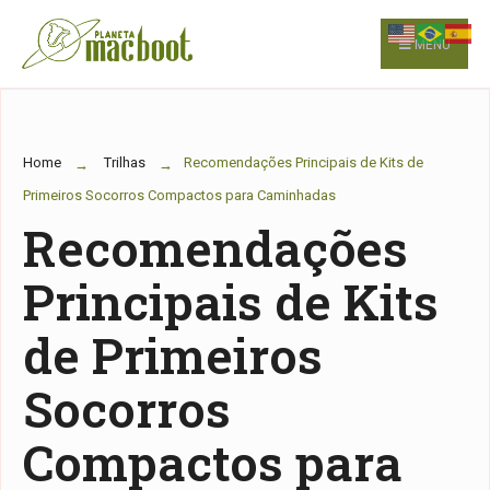
for:
Skip
to
MENU
content
Home
Trilhas
Recomendações Principais de Kits de
Primeiros Socorros Compactos para Caminhadas
Recomendações
Principais de Kits
de Primeiros
Socorros
Compactos para