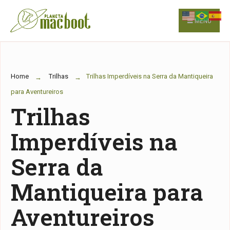
for:
Skip
to
MENU
content
Home
Trilhas
Trilhas Imperdíveis na Serra da Mantiqueira
para Aventureiros
Trilhas
Imperdíveis na
Serra da
Mantiqueira para
Aventureiros