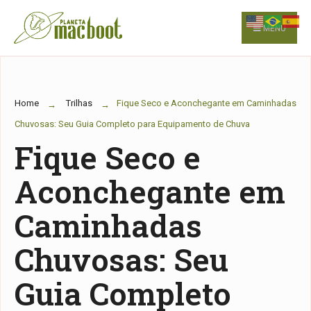
for:
Skip
to
MENU
content
Home
Trilhas
Fique Seco e Aconchegante em Caminhadas
Chuvosas: Seu Guia Completo para Equipamento de Chuva
Fique Seco e
Aconchegante em
Caminhadas
Chuvosas: Seu
Guia Completo